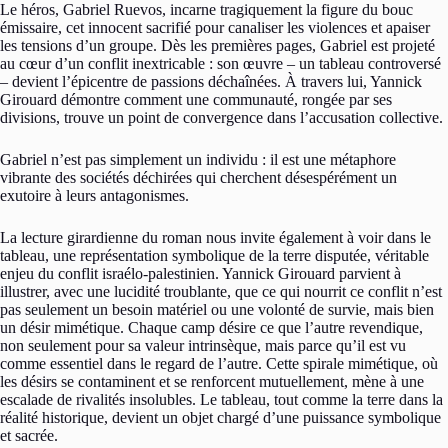
Le héros, Gabriel Ruevos, incarne tragiquement la figure du bouc
émissaire, cet innocent sacrifié pour canaliser les violences et apaiser
les tensions d’un groupe. Dès les premières pages, Gabriel est projeté
au cœur d’un conflit inextricable : son œuvre – un tableau controversé
– devient l’épicentre de passions déchaînées. À travers lui, Yannick
Girouard démontre comment une communauté, rongée par ses
divisions, trouve un point de convergence dans l’accusation collective.
Gabriel n’est pas simplement un individu : il est une métaphore
vibrante des sociétés déchirées qui cherchent désespérément un
exutoire à leurs antagonismes.
La lecture girardienne du roman nous invite également à voir dans le
tableau, une représentation symbolique de la terre disputée, véritable
enjeu du conflit israélo-palestinien. Yannick Girouard parvient à
illustrer, avec une lucidité troublante, que ce qui nourrit ce conflit n’est
pas seulement un besoin matériel ou une volonté de survie, mais bien
un désir mimétique. Chaque camp désire ce que l’autre revendique,
non seulement pour sa valeur intrinsèque, mais parce qu’il est vu
comme essentiel dans le regard de l’autre. Cette spirale mimétique, où
les désirs se contaminent et se renforcent mutuellement, mène à une
escalade de rivalités insolubles. Le tableau, tout comme la terre dans la
réalité historique, devient un objet chargé d’une puissance symbolique
et sacrée.