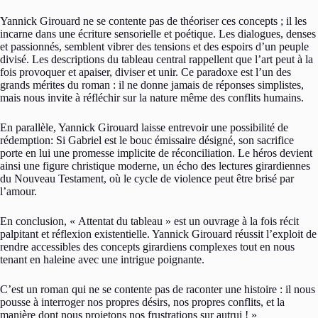
Yannick Girouard ne se contente pas de théoriser ces concepts ; il les
incarne dans une écriture sensorielle et poétique. Les dialogues, denses
et passionnés, semblent vibrer des tensions et des espoirs d’un peuple
divisé. Les descriptions du tableau central rappellent que l’art peut à la
fois provoquer et apaiser, diviser et unir. Ce paradoxe est l’un des
grands mérites du roman : il ne donne jamais de réponses simplistes,
mais nous invite à réfléchir sur la nature même des conflits humains.
En parallèle, Yannick Girouard laisse entrevoir une possibilité de
rédemption: Si Gabriel est le bouc émissaire désigné, son sacrifice
porte en lui une promesse implicite de réconciliation. Le héros devient
ainsi une figure christique moderne, un écho des lectures girardiennes
du Nouveau Testament, où le cycle de violence peut être brisé par
l’amour.
En conclusion, « Attentat du tableau » est un ouvrage à la fois récit
palpitant et réflexion existentielle. Yannick Girouard réussit l’exploit de
rendre accessibles des concepts girardiens complexes tout en nous
tenant en haleine avec une intrigue poignante.
C’est un roman qui ne se contente pas de raconter une histoire : il nous
pousse à interroger nos propres désirs, nos propres conflits, et la
manière dont nous projetons nos frustrations sur autrui ! »