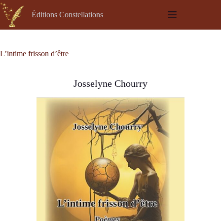
Passer
au
Éditions Constellations
contenu
L’intime frisson d’être
Josselyne Chourry