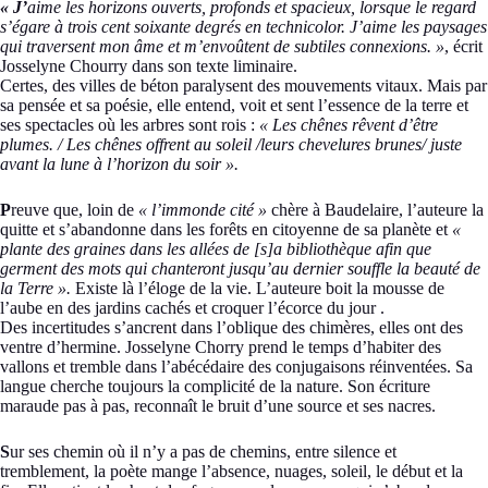
« J’
aime les horizons ouverts, profonds et spacieux, lorsque le regard
s’égare à trois cent soixante degrés en technicolor. J’aime les paysages
qui traversent mon âme et m’envoûtent de subtiles connexions. »
, écrit
Josselyne Chourry dans son texte liminaire.
Certes, des villes de béton paralysent des mouvements vitaux. Mais par
sa pensée et sa poésie, elle entend, voit et sent l’essence de la terre et
ses spectacles où les arbres sont rois :
« Les chênes rêvent d’être
plumes. / Les chênes offrent au soleil /leurs chevelures brunes/ juste
avant la lune à l’horizon du soir ».
P
reuve que, loin de
« l’immonde cité »
chère à Baudelaire, l’auteure la
quitte et s’abandonne dans les forêts en citoyenne de sa planète et
«
plante des graines dans les allées de [s]a bibliothèque afin que
germent des mots qui chanteront jusqu’au dernier souffle la beauté de
la Terre ».
Existe là l’éloge de la vie. L’auteure boit la mousse de
l’aube en des jardins cachés et croquer l’écorce du jour .
Des incertitudes s’ancrent dans l’oblique des chimères, elles ont des
ventre d’hermine. Josselyne Chorry prend le temps d’habiter des
vallons et tremble dans l’abécédaire des conjugaisons réinventées. Sa
langue cherche toujours la complicité de la nature. Son écriture
maraude pas à pas, reconnaît le bruit d’une source et ses nacres.
S
ur ses chemin où il n’y a pas de chemins, entre silence et
tremblement, la poète mange l’absence, nuages, soleil, le début et la