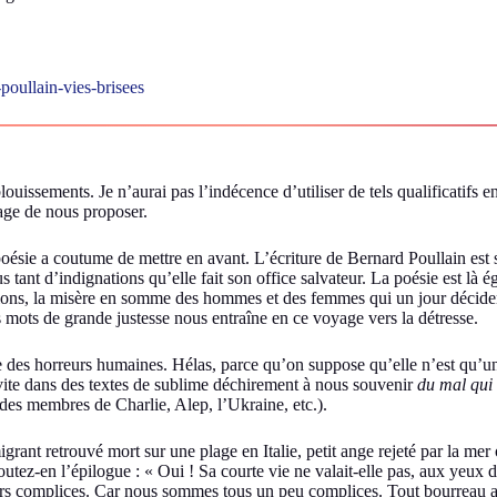
-poullain-vies-brisees
ouissements. Je n’aurai pas l’indécence d’utiliser de tels qualificatifs en
age de nous proposer.
a poésie a coutume de mettre en avant. L’écriture de Bernard Poullain es
us tant d’indignations qu’elle fait son office salvateur. La poésie est là
lusions, la misère en somme des hommes et des femmes qui un jour décident d
 mots de grande justesse nous entraîne en ce voyage vers la détresse.
nie des horreurs humaines. Hélas, parce qu’on suppose qu’elle n’est qu’
ite dans des textes de sublime déchirement à nous souvenir
du mal qui 
des membres de Charlie, Alep, l’Ukraine, etc.).
migrant retrouvé mort sur une plage en Italie, petit ange rejeté par la me
utez-en l’épilogue : « Oui ! Sa courte vie ne valait-elle pas, aux yeux d
leurs complices. Car nous sommes tous un peu complices. Tout bourreau a 