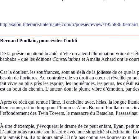
http://salon-litteraire.linternaute.com/fr/poesie/review/1955836-bernard
Bernard Poullain, pour éviter l’oubli
De la poésie on attend beauté, d’elle on attend illumination voire des ébl
baobabs » que les éditions
Constellations
et Amalia Achard ont le cour
Car la douleur, les souffrances, sont au-delà de la joliesse de ce que l
besoin de fioritures. Au contraire elle va droit au cœur et réveille en no
fait vivre au plus près les espoirs, les inquiétudes, les peurs, les désil
est au bout du chemin. L’auteur, dont la plume vibre d’émotion, par des
Après ce récit qui remue l’âme, il enchaîne avec, hélas, la longue lita
bien connu, est un loup pour l’homme. Alors Bernard Poullain nous inv
l’effondrement des Twin Towers, le massacre du Bataclan, l’assassinat 
À titre d’exemple, j’évoquerai le drame de ce petit enfant, Ilyan, petit 
L’auteur nous raconte son histoire avec une simplicité si déchirante. Éco
n’a jamais haï, il a toujours aimé ! Il n’a pas connu ses bourreaux ni 