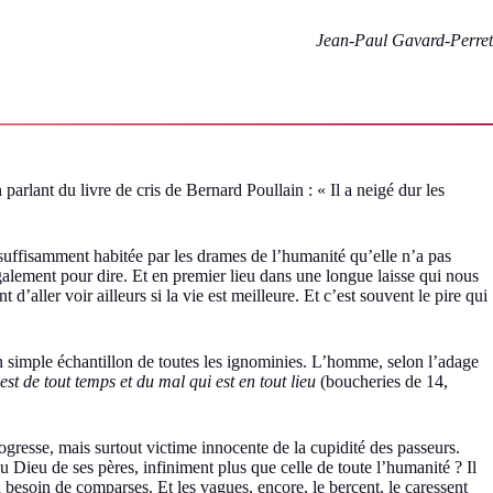
Jean-Paul Gavard-Perret
 parlant du livre de cris de Bernard Poullain : « Il a neigé dur les
t suffisamment habitée par les drames de l’humanité qu’elle n’a pas
 également pour dire. Et en premier lieu dans une longue laisse qui nous
’aller voir ailleurs si la vie est meilleure. Et c’est souvent le pire qui
un simple échantillon de toutes les ignominies. L’homme, selon l’adage
est de tout temps et du mal qui est en tout lieu
(boucheries de 14,
r ogresse, mais surtout victime innocente de la cupidité des passeurs.
u Dieu de ses pères, infiniment plus que celle de toute l’humanité ? Il
besoin de comparses. Et les vagues, encore, le bercent, le caressent