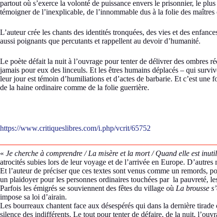
partout où s’exerce la volonté de puissance envers le prisonnier, le plu
témoigner de l’inexplicable, de l’innommable dus à la folie des maîtres
L’auteur crée les chants des identités tronquées, des vies et des enfances
aussi poignants que percutants et rappellent au devoir d’humanité.
Le poète défait la nuit à l’ouvrage pour tenter de délivrer des ombres r
jamais pour eux des linceuls. Et les êtres humains déplacés – qui survi
leur jour est témoin d’humiliations et d’actes de barbarie. Et c’est une f
de la haine ordinaire comme de la folie guerrière.
https://www.critiqueslibres.com/i.php/vcrit/65752
«
Je cherche à comprendre / La misère et la mort / Quand elle est inuti
atrocités subies lors de leur voyage et de l’arrivée en Europe. D’autres
Et l’auteur de préciser que ces textes sont venus comme un remords, po
un plaidoyer pour les personnes ordinaires touchées par la pauvreté, les 
Parfois les émigrés se souviennent des fêtes du village où
La brousse s’
impose sa loi d’airain.
Les bourreaux chantent face aux désespérés qui dans la dernière tirade d
silence des indifférents. Le tout pour tenter de défaire, de la nuit, l’ouv