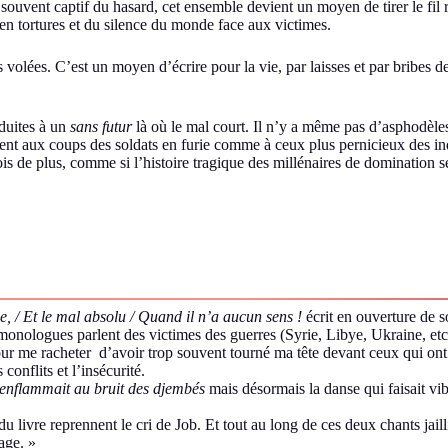
s souvent captif du hasard, cet ensemble devient un moyen de tirer le fi
 en tortures et du silence du monde face aux victimes.
 volées. C’est un moyen d’écrire pour la vie, par laisses et par bribes de 
éduites à un
sans futur
là où le mal court. Il n’y a même pas d’asphodèles
vent aux coups des soldats en furie comme à ceux plus pernicieux des in
ois de plus, comme si l’histoire tragique des millénaires de domination se
le, / Et le mal absolu / Quand il n’a aucun sens !
écrit en ouverture de s
 monologues parlent des victimes des guerres (Syrie, Libye, Ukraine, etc
ur me racheter d’avoir trop souvent tourné ma tête devant ceux qui ont
conflits et l’insécurité.
enflammait au bruit des djembés
mais désormais la danse qui faisait vi
u livre reprennent le cri de Job. Et tout au long de ces deux chants jail
rage. »