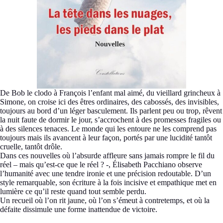
De Bob le clodo à François l’enfant mal aimé, du vieillard grincheux à
Simone, on croise ici des êtres ordinaires, des cabossés, des invisibles,
toujours au bord d’un léger basculement. Ils parlent peu ou trop, rêvent
la nuit faute de dormir le jour, s’accrochent à des promesses fragiles ou
à des silences tenaces. Le monde qui les entoure ne les comprend pas
toujours mais ils avancent à leur façon, portés par une lucidité tantôt
cruelle, tantôt drôle.
Dans ces nouvelles où l’absurde affleure sans jamais rompre le fil du
réel – mais qu’est-ce que le réel ? -, Élisabeth Pacchiano observe
l’humanité avec une tendre ironie et une précision redoutable. D’un
style remarquable, son écriture à la fois incisive et empathique met en
lumière ce qu’il reste quand tout semble perdu.
Un recueil où l’on rit jaune, où l’on s’émeut à contretemps, et où la
défaite dissimule une forme inattendue de victoire.