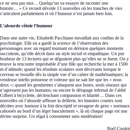
ce ne sera pas moi… Quelqu’un va essayer de raconter une
histoire… » Ce recueil dévoile 13 nouvelles où les tranches de vies
s’articulent parfaitement et où l’humour n’est jamais bien loin.
L’absurde côtoie l’humour
Dans une autre vie, Elisabeth Pacchiano travaillait aux confins de la
psychologie. Elle en a gardé la science de l’observation des
personnages avec un regard tournant en dérision quelques moments
succulents, qu’elle décrit dans un style incisif et empathique. Un pur
bonheur de 13 lectures qui se dégustent plus qu’elles ne se lisent. On y
trouve la rencontre improbable d’une fille qui recherche la mer à 1500
m d’altitude; quand les résultats scolaires sont décevants lorsque le
cerveau se brouille dès la simple vue d’un cahier de mathématiques; la
vendeuse intello poisseuse et voleuse qui ne sait lire que les « nous
deux »; quand les gendarmes s’attaquent aux buses, seuls oiseaux qui
n’agressent pas les humains; ou encore le dérapage infernal de l’abbé
Gilbert à bicyclette, déclenchant compassion et hilarité… Dans ces
nouvelles où l’absurde affleure la drôlerie, les histoires courtes sont
décrites avec humour à la fois descriptif et ravageur de gens « normaux
cabossés au bord d’un léger basculement », là où chaque page est une
divine surprise. Un régal à consommer sans modération!
Noël Coolen