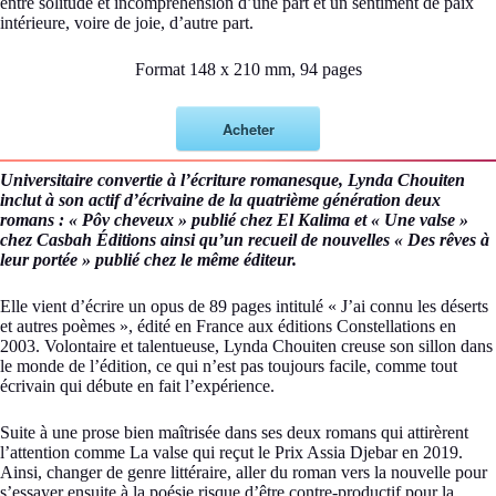
entre solitude et incompréhension d’une part et un sentiment de paix
intérieure, voire de joie, d’autre part.
Format 148 x 210 mm, 94 pages
Acheter
Universitaire convertie à l’écriture romanesque, Lynda Chouiten
inclut à son actif d’écrivaine de la quatrième génération deux
romans : « Pôv cheveux » publié chez El Kalima et « Une valse »
chez Casbah Éditions ainsi qu’un recueil de nouvelles « Des rêves à
leur portée » publié chez le même éditeur.
Elle vient d’écrire un opus de 89 pages intitulé « J’ai connu les déserts
et autres poèmes », édité en France aux éditions Constellations en
2003. Volontaire et talentueuse, Lynda Chouiten creuse son sillon dans
le monde de l’édition, ce qui n’est pas toujours facile, comme tout
écrivain qui débute en fait l’expérience.
Suite à une prose bien maîtrisée dans ses deux romans qui attirèrent
l’attention comme La valse qui reçut le Prix Assia Djebar en 2019.
Ainsi, changer de genre littéraire, aller du roman vers la nouvelle pour
s’essayer ensuite à la poésie risque d’être contre-productif pour la