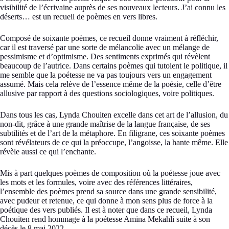
visibilité de l’écrivaine auprès de ses nouveaux lecteurs. J’ai connu les
déserts… est un recueil de poèmes en vers libres.
Composé de soixante poèmes, ce recueil donne vraiment à réfléchir,
car il est traversé par une sorte de mélancolie avec un mélange de
pessimisme et d’optimisme. Des sentiments exprimés qui révèlent
beaucoup de l’autrice. Dans certains poèmes qui tutoient le politique, il
me semble que la poétesse ne va pas toujours vers un engagement
assumé. Mais cela relève de l’essence même de la poésie, celle d’être
allusive par rapport à des questions sociologiques, voire politiques.
Dans tous les cas, Lynda Chouiten excelle dans cet art de l’allusion, du
non-dit, grâce à une grande maîtrise de la langue française, de ses
subtilités et de l’art de la métaphore. En filigrane, ces soixante poèmes
sont révélateurs de ce qui la préoccupe, l’angoisse, la hante même. Elle
révèle aussi ce qui l’enchante.
Mis à part quelques poèmes de composition où la poétesse joue avec
les mots et les formules, voire avec des références littéraires,
l’ensemble des poèmes prend sa source dans une grande sensibilité,
avec pudeur et retenue, ce qui donne à mon sens plus de force à la
poétique des vers publiés. Il est à noter que dans ce recueil, Lynda
Chouiten rend hommage à la poétesse Amina Mekahli suite à son
décès le 8 mai 2022.