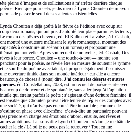
tête pleine d’images et de sollicitations à m’arrêter derrière chaque
poème. Rien que pour cela, je dis merci à Lynda Chouiten de m’avoir
permis de passer le seuil de ses attentes existentielles.
Lynda Chouiten a déjà goûté à la fièvre de l’édition avec coup sur
coup deux romans, qui ont pris d’autorité leur place parmi les lecteurs ;
Le roman des pôvres cheveux, éd. El Kalima et La valse , éd. Casbah,
ont montré une auteure maîtrisant le style romanesque, montrant des
capacités à construire un scénario (un roman) et proposant une
thématique nouvelle. Après son recueil de nouvelles, éd. Casbah, Des
rêves à leur portée, Chouiten – une touche-à-tout — montre son
penchant pour la poésie, se révèle être en mesure de soutenir le rythme
et le souffle du poème avec talent, et propose également d’esquisser
une ouverture timide dans son monde intérieur ; car elle a encore
beaucoup de choses à (nous) dire.
J’ai connu les déserts et autres
poèmes
, éd. Constellations, 2023, est un recueil de poésie écrite avec
beaucoup de douceur et de spontanéité, sans aller jusqu’à l’agitation
inutile qui étreint parfois le poète ; s’agissant d’une écriture féminine, il
est loisible que Chouiten pouvait être tentée de régler des comptes avec
une société, qui n’arrive pas encore à être impartiale ; comme elle
s’estime en phase avec elle-même, c’est-à-dire un partenaire pouvant
(se) prendre en charge ses émotions d’abord, ensuite, ses rêves et
autres ambitions. Laissons dire Lynda Chouiten : «Alors je me hâte de
cacher la clé / Là où je ne peux pas la retrouver / Tout en me