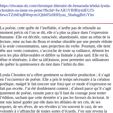
https://elwatan-dz.com/chronique-litteraire-de-benaouda-lebdai-lynda-
chouiten-ou-lame-en-peine?fbclid=IwAR1VBfRtymlEUf3-
6rwoTZrb83qRWrqvm1Qhh05z0HHyau_Sba6qgBrGYho
La poésie, cette quête de l’ineffable, n’arrête pas de rebondir au
moment précis où l’on se dit, elle n’a plus sa place dans l’expression
humaine. Elle est décriée, ostracisée, abandonnée, mise au rebut de la
lecture, mise au ban du Beau et rendue obsolète par une pensée réduite
à la seule consommation, sans projection du verbe. Pourtant, elle tient
tête aux vents contraires, s’accroche de toute sa vaillance, dément les
avis les plus défavorables et diffère sa finitude à plus tard. Elle est là,
têtue et téméraire, à dire sa (dé)raison, pour permettre aux utilisateurs
de quêter la quintessence du mot dans l’infini du dire.
Lynda Chouiten m’a offert gentiment sa dernière production ; il s’agit
en l’occurrence de poésie. Elle a pris le temps nécessaire à la création
poétique, malgré le fait (encore une fois) que ce mode d’expression ne
fait pas recette. J’ai été doublement content ; d’abord parce qu’il s’agit
justement de poésie, ensuite parce qu’il faut du courage pour tenter
l’édition, sachant que cette dernière n’a pas les faveurs du lectorat. Je
me suis laissé guider par elle dans les dédales de ses cris, de ses
espoirs, de ses rêves, de ses révoltes (c’est souvent le cas), de ses
volontés à s’affranchir de toutes sortes d’écueils. J’en suis revenu la