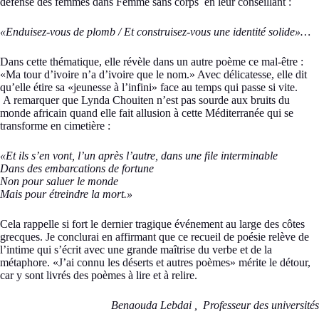
défense des femmes dans Femme sans corps en leur conseillant :
«Enduisez-vous de plomb / Et construisez-vous une identité solide»…
Dans cette thématique, elle révèle dans un autre poème ce mal-être :
«Ma tour d’ivoire n’a d’ivoire que le nom.» Avec délicatesse, elle dit
qu’elle étire sa «jeunesse à l’infini» face au temps qui passe si vite.
A remarquer que Lynda Chouiten n’est pas sourde aux bruits du
monde africain quand elle fait allusion à cette Méditerranée qui se
transforme en cimetière :
«Et ils s’en vont, l’un après l’autre, dans une file interminable
Dans des embarcations de fortune
Non pour saluer le monde
Mais pour étreindre la mort.»
Cela rappelle si fort le dernier tragique événement au large des côtes
grecques. Je conclurai en affirmant que ce recueil de poésie relève de
l’intime qui s’écrit avec une grande maîtrise du verbe et de la
métaphore. «J’ai connu les déserts et autres poèmes» mérite le détour,
car y sont livrés des poèmes à lire et à relire.
Benaouda Lebdai , Professeur des universités