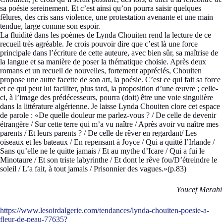
sa poésie sereinement. Et c’est ainsi qu’on pourra saisir quelques
fêlures, des cris sans violence, une protestation avenante et une main
tendue, large comme son espoir.
La fluidité dans les poèmes de Lynda Chouiten rend la lecture de ce
recueil très agréable. Je crois pouvoir dire que c’est là une force
principale dans l’écriture de cette auteure, avec bien sûr, sa maîtrise de
la langue et sa manière de poser la thématique choisie. Après deux
romans et un recueil de nouvelles, fortement appréciés, Chouiten
propose une autre facette de son art, la poésie. C’est ce qui fait sa force
et ce qui peut lui faciliter, plus tard, la proposition d’une œuvre ; celle-
ci, à l’image des prédécesseurs, pourra (doit) être une voie singulière
dans la littérature algérienne. Je laisse Lynda Chouiten clore cet espace
de parole : «De quelle douleur me parlez-vous ? / De celle de devenir
étrangère / Sur cette terre qui m’a vu naître / Après avoir vu naître mes
parents / Et leurs parents ? / De celle de rêver en regardant/ Les
oiseaux et les bateaux / En repensant à Joyce / Qui a quitté l’Irlande /
Sans qu’elle ne le quitte jamais / Et au mythe d’Icare / Qui a fui le
Minotaure / Et son triste labyrinthe / Et dont le rêve fou/D’étreindre le
soleil / L’a fait, à tout jamais / Prisonnier des vagues.»(p.83)
Youcef Merahi
https://www.lesoirdalgerie.com/tendances/lynda-chouiten-poesie-a-
fleur-de-peau-77635?