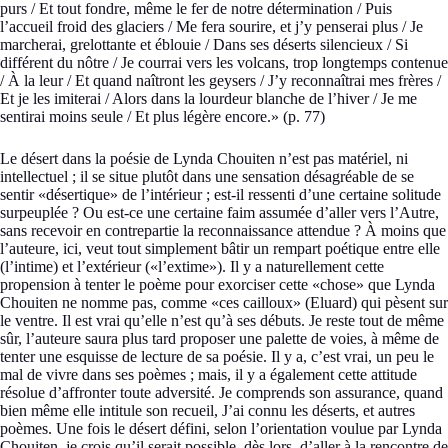
purs / Et tout fondre, même le fer de notre détermination / Puis
l’accueil froid des glaciers / Me fera sourire, et j’y penserai plus / Je
marcherai, grelottante et éblouie / Dans ses déserts silencieux / Si
différent du nôtre / Je courrai vers les volcans, trop longtemps contenue
/ À la leur / Et quand naîtront les geysers / J’y reconnaîtrai mes frères /
Et je les imiterai / Alors dans la lourdeur blanche de l’hiver / Je me
sentirai moins seule / Et plus légère encore.» (p. 77)
Le désert dans la poésie de Lynda Chouiten n’est pas matériel, ni
intellectuel ; il se situe plutôt dans une sensation désagréable de se
sentir «désertique» de l’intérieur ; est-il ressenti d’une certaine solitude
surpeuplée ? Ou est-ce une certaine faim assumée d’aller vers l’Autre,
sans recevoir en contrepartie la reconnaissance attendue ? À moins que
l’auteure, ici, veut tout simplement bâtir un rempart poétique entre elle
(l’intime) et l’extérieur («l’extime»). Il y a naturellement cette
propension à tenter le poème pour exorciser cette «chose» que Lynda
Chouiten ne nomme pas, comme «ces cailloux» (Eluard) qui pèsent sur
le ventre. Il est vrai qu’elle n’est qu’à ses débuts. Je reste tout de même
sûr, l’auteure saura plus tard proposer une palette de voies, à même de
tenter une esquisse de lecture de sa poésie. Il y a, c’est vrai, un peu le
mal de vivre dans ses poèmes ; mais, il y a également cette attitude
résolue d’affronter toute adversité. Je comprends son assurance, quand
bien même elle intitule son recueil, J’ai connu les déserts, et autres
poèmes. Une fois le désert défini, selon l’orientation voulue par Lynda
Chouiten, je crois qu’il serait possible, dès lors, d’aller à la rencontre de