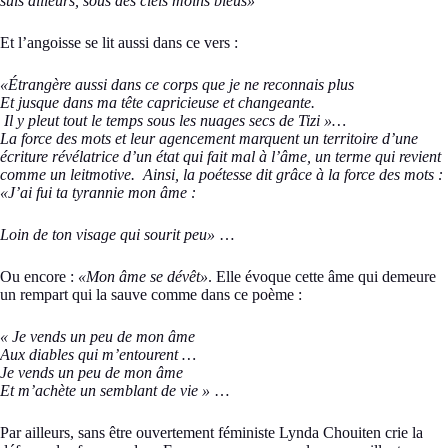
suis ailleurs, sous des ciels moins bleus»
Et l’angoisse se lit aussi dans ce vers :
«Étrangère aussi dans ce corps que je ne reconnais plus
Et jusque dans ma tête capricieuse et changeante.
Il y pleut tout le temps sous les nuages secs de Tizi »…
La force des mots et leur agencement marquent un territoire d’une
écriture révélatrice d’un état qui fait mal à l’âme, un terme qui revient
comme un leitmotive. Ainsi, la poétesse dit grâce à la force des mots :
«J’ai fui ta tyrannie mon âme :
Loin de ton visage qui sourit peu»
…
Ou encore :
«Mon âme se dévêt»
. Elle évoque cette âme qui demeure
un rempart qui la sauve comme dans ce poème :
« Je vends un peu de mon âme
Aux diables qui m’entourent …
Je vends un peu de mon âme
Et m’achète un semblant de vie »
…
Par ailleurs, sans être ouvertement féministe Lynda Chouiten crie la