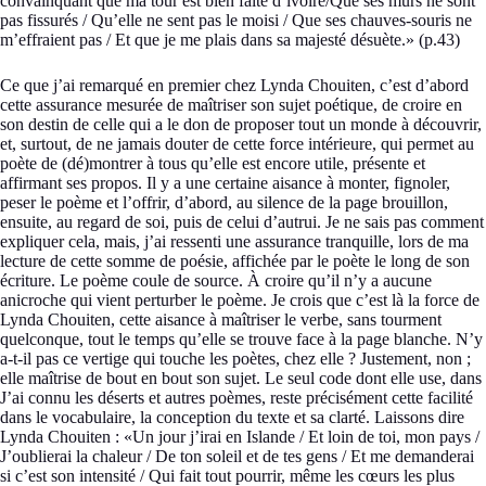
convainquant que ma tour est bien faite d’ivoire/Que ses murs ne sont
pas fissurés / Qu’elle ne sent pas le moisi / Que ses chauves-souris ne
m’effraient pas / Et que je me plais dans sa majesté désuète.» (p.43)
Ce que j’ai remarqué en premier chez Lynda Chouiten, c’est d’abord
cette assurance mesurée de maîtriser son sujet poétique, de croire en
son destin de celle qui a le don de proposer tout un monde à découvrir,
et, surtout, de ne jamais douter de cette force intérieure, qui permet au
poète de (dé)montrer à tous qu’elle est encore utile, présente et
affirmant ses propos. Il y a une certaine aisance à monter, fignoler,
peser le poème et l’offrir, d’abord, au silence de la page brouillon,
ensuite, au regard de soi, puis de celui d’autrui. Je ne sais pas comment
expliquer cela, mais, j’ai ressenti une assurance tranquille, lors de ma
lecture de cette somme de poésie, affichée par le poète le long de son
écriture. Le poème coule de source. À croire qu’il n’y a aucune
anicroche qui vient perturber le poème. Je crois que c’est là la force de
Lynda Chouiten, cette aisance à maîtriser le verbe, sans tourment
quelconque, tout le temps qu’elle se trouve face à la page blanche. N’y
a-t-il pas ce vertige qui touche les poètes, chez elle ? Justement, non ;
elle maîtrise de bout en bout son sujet. Le seul code dont elle use, dans
J’ai connu les déserts et autres poèmes, reste précisément cette facilité
dans le vocabulaire, la conception du texte et sa clarté. Laissons dire
Lynda Chouiten : «Un jour j’irai en Islande / Et loin de toi, mon pays /
J’oublierai la chaleur / De ton soleil et de tes gens / Et me demanderai
si c’est son intensité / Qui fait tout pourrir, même les cœurs les plus