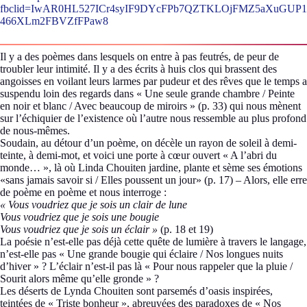
fbclid=IwAR0HL527ICr4syIF9DYcFPb7QZTKLOjFMZ5aXuGUP1
466XLm2FBVZfFPaw8
Il y a des poèmes dans lesquels on entre à pas feutrés, de peur de
troubler leur intimité. Il y a des écrits à huis clos qui brassent des
angoisses en voilant leurs larmes par pudeur et des rêves que le temps a
suspendu loin des regards dans « Une seule grande chambre / Peinte
en noir et blanc / Avec beaucoup de miroirs » (p. 33) qui nous mènent
sur l’échiquier de l’existence où l’autre nous ressemble au plus profond
de nous-mêmes.
Soudain, au détour d’un poème, on décèle un rayon de soleil à demi-
teinte, à demi-mot, et voici une porte à cœur ouvert « A l’abri du
monde… », là où Linda Chouiten jardine, plante et sème ses émotions
«sans jamais savoir si / Elles poussent un jour» (p. 17) – Alors, elle erre
de poème en poème et nous interroge :
« Vous voudriez que je sois un clair de lune
Vous voudriez que je sois une bougie
Vous voudriez que je sois un éclair »
(p. 18 et 19)
La poésie n’est-elle pas déjà cette quête de lumière à travers le langage,
n’est-elle pas « Une grande bougie qui éclaire / Nos longues nuits
d’hiver » ? L’éclair n’est-il pas là « Pour nous rappeler que la pluie /
Sourit alors même qu’elle gronde » ?
Les déserts de Lynda Chouiten sont parsemés d’oasis inspirées,
teintées de « Triste bonheur », abreuvées des paradoxes de « Nos