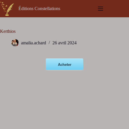
Passer
au
Éditions Constellations
contenu
Kerthios
amalia.achard
26 avril 2024
Acheter